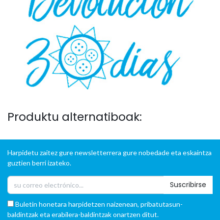
Produktu alternatiboak:
Harpidetu zaitez gure newsletterrera gure nobedade eta eskaintza
guztien berri izateko.
Suscribirse
Buletin honetara harpidetzen naizenean, pribatutasun-
baldintzak eta erabilera-baldintzak onartzen ditut.