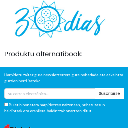
Produktu alternatiboak:
Harpidetu zaitez gure newsletterrera gure nobedade eta eskaintza
guztien berri izateko.
Suscribirse
Buletin honetara harpidetzen naizenean, pribatutasun-
baldintzak eta erabilera-baldintzak onartzen ditut.