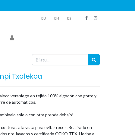
|
|
EU
EN
ES
inpi Txalekoa
aleco veraniego en tejido 100% algodón con gorro y
rre de automáticos.
ombínalo sólo o con otra prenda debajo!
 costuras a la vista para evitar roces. Realizado en
jidos pre-lavados y certificado OEKO-TEX. Hecho a