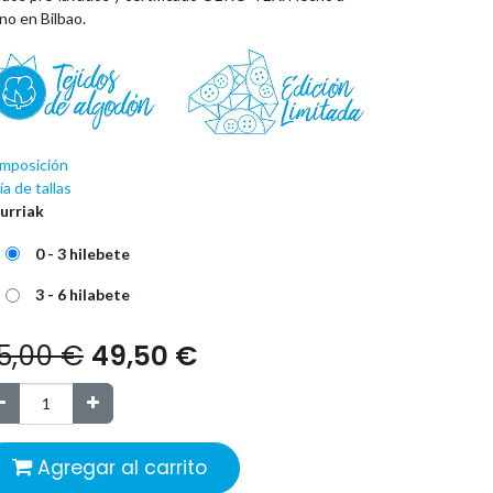
no en Bilbao.
mposición
a de tallas
urriak
0 - 3 hilebete
3 - 6 hilabete
5,00
€
49,50
€
Agregar al carrito