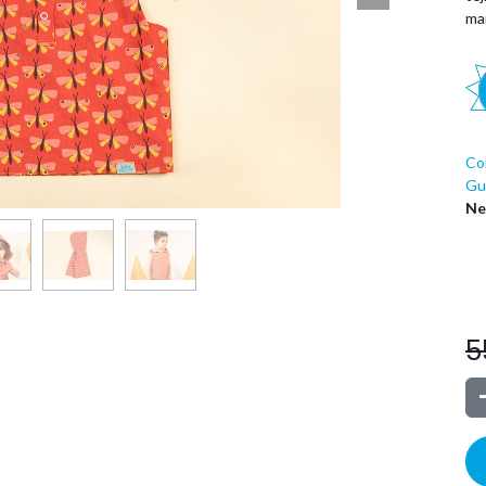
ma
Co
Guí
Ne
5