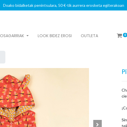
Doako bidalketak penintsulara, 50 €-tik aurrera erosketa egiterakoan
0
OSAGARRIAK
LOOK BIDEZ EROSI
OUTLETA
P
Ch
cie
¡C
Sin
te