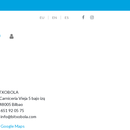
|
|
EU
EN
ES
TXOBOLA
Carnicería Vieja 5 bajo izq
48005 Bilbao
651 92 05 75
info@bitxobola.com
Google Maps