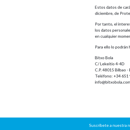
Estos datos de cará
diciembre, de Prot
Por tanto, el inter
los datos personal
en cualquier mome
Para ello lo podrán
Bitxo Bola
C/ Lekeitio 4-4D
C.P. 48015 Bilbao - 
Teléfono: +34 651 
info@bitxobola.co
Suscríbete a nuestra 