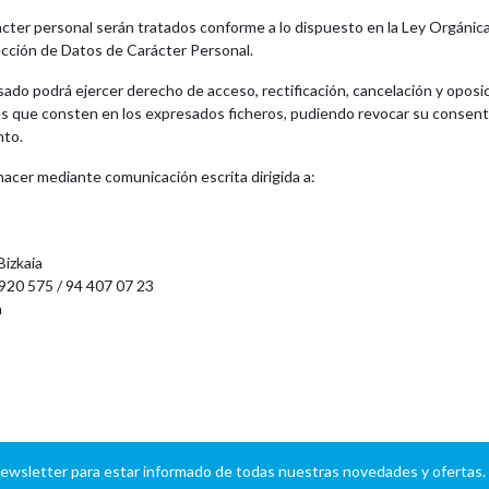
cter personal serán tratados conforme a lo dispuesto en la Ley Orgánic
ección de Datos de Carácter Personal.
esado podrá ejercer derecho de acceso, rectificación, cancelación y oposi
es que consten en los expresados ficheros, pudiendo revocar su consent
nto.
 hacer mediante comunicación escrita dirigida a:
Bizkaia
920 575 / 94 407 07 23
m
newsletter para estar informado de todas nuestras novedades y ofertas.