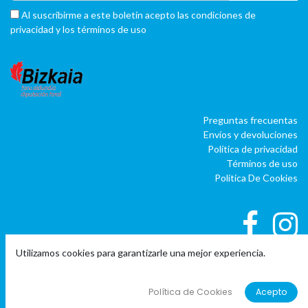
Al suscribirme a este boletín acepto las condiciones de
privacidad y los términos de uso
Preguntas frecuentas
Envíos y devoluciones
Política de privacidad
Términos de uso
Política De Cookies
Utilizamos cookies para garantizarle una mejor experiencia.
|
|
Copyright © Company name
EU
EN
ES
Política de Cookies
Acepto
Con tecnología de
o
doo
BAI
- El #1
ERP software para autónomos,