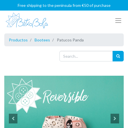
Free shipping to the peninsula from €50 of purchase
Productos
Bootees
Patucos Panda