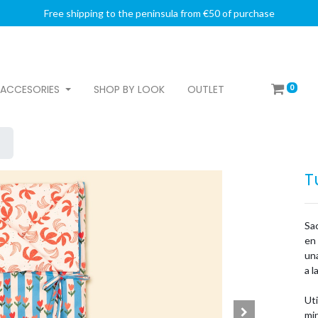
Free shipping to the peninsula from €50 of purchase
0
ACCESORIES
SHOP BY LOOK
OUTLET
T
Sa
en
una
a l
Uti
mi