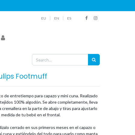
|
|
EU
EN
ES
ulips Footmuff
co de entretiempo para capazo y mini cuna. Realizado
 tejidos 100% algodón. Se abre completamente, lleva
 cremallera en la parte de abajo y tiras para ajustarlo
a medida de tu bebé en el frontal.
lízalo cerrado en sus primeros meses en el capazo o
ni cuna y extiéndelo del todo para usarlo como manta