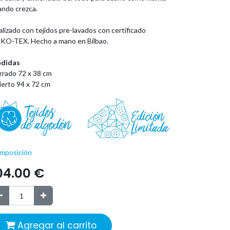
ando crezca.
lizado con tejidos pre-lavados con certificado
KO-TEX. Hecho a mano en Bilbao.
didas
rrado 72 x 38 cm
ierto 94 x 72 cm
mposición
04.00
€
Agregar al carrito