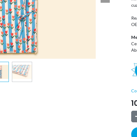
cu
Rea
OE
Me
Ce
Ab
Co
1