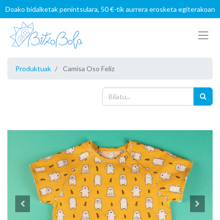
Doako bidalketak penintsulara, 50 €-tik aurrera erosketa egiterakoan
Produktuak
Camisa Oso Feliz