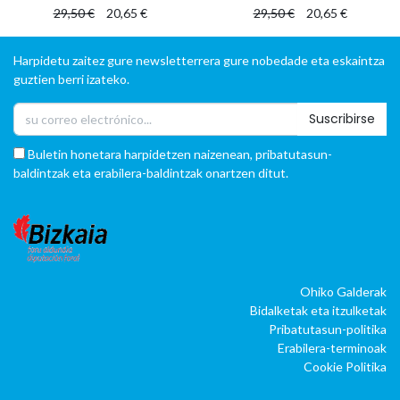
29,50
€
20,65
€
29,50
€
20,65
€
Harpidetu zaitez gure newsletterrera gure nobedade eta eskaintza
guztien berri izateko.
Suscribirse
Buletin honetara harpidetzen naizenean, pribatutasun-
baldintzak eta erabilera-baldintzak onartzen ditut.
Ohiko Galderak
Bidalketak eta itzulketak
Pribatutasun-politika
Erabilera-terminoak
Cookie Politika