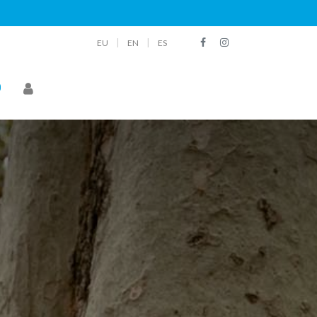
|
|
EU
EN
ES