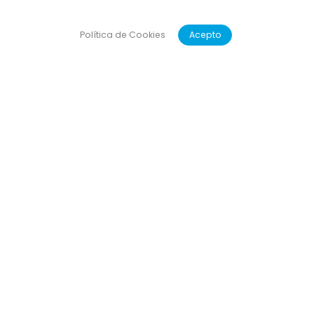
Política de Cookies
Acepto
comodidad y la
iaria de los niños y
ísica en Bilbao. Y si
n puedes seguirnos