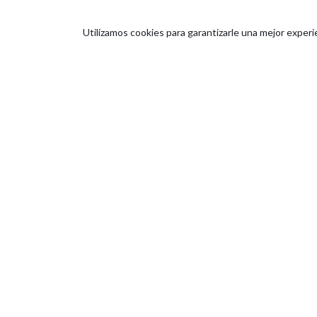
¿La prenda pe
Utilizamos cookies para garantizarle una mejor experi
¿Está hecha c
¿Resistirá el
¿Conozco qui
Responder a estas cu
durabilidad, y no solo
Ropa infant
Elegir bien las
tienda
las familias. Ropa pe
Puedes descubrir nu
quieres conocer más
en
Instagram
y
Face