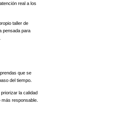
tención real a los
opio taller de
pa pensada para
.
r prendas que se
paso del tiempo.
riorizar la calidad
mo más responsable.