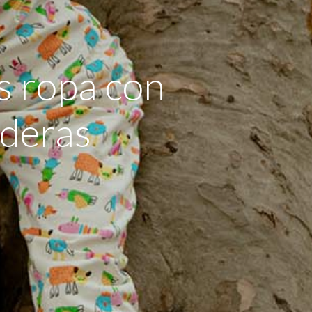
es ropa con
deras