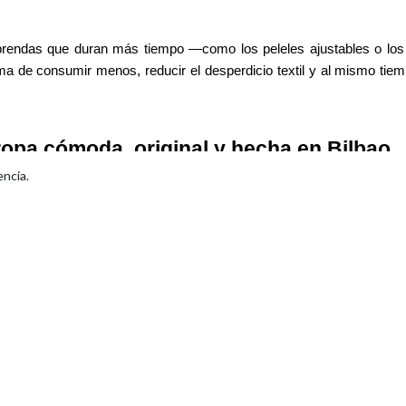
rendas que duran más tiempo —como los peleles ajustables o los
ma de consumir menos, reducir el desperdicio textil y al mismo tie
ropa cómoda, original y hecha en Bilbao
encia.
vamos años diseñando
ropa de niñas cómoda
y versátil, sin este
iones limitadas
. Cada prenda está
hecha a mano en nuestro ta
es, cuidando tanto el diseño como la funcionalidad.
 que cada niña —y cada niño— pueda vestirse de forma autónoma, sen
rse a través de prendas alegres, suaves y prácticas. Desde los pr
es, camisetas o gorros, cada pieza está pensada para el uso real y dia
da nuestra colección en
bitxobola.com
o seguir cómo vestimos y 
stagram
.