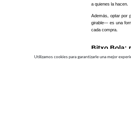
a quienes la hacen.
Además, optar por p
girable— es una for
cada compra.
Bitxo Bola: 
Utilizamos cookies para garantizarle una mejor experi
En Bitxo Bola lle
naturales y en
edic
atención a los detall
Nuestro objetivo es
que lleva y expresa
los peleles, pantalon
Puedes descubrir to
prendas reales en
In