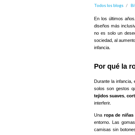
Todos los blogs
Bi
En los últimos años
diseños más inclusi
no es solo un dese
sociedad, al aumento
infancia.
Por qué la 
Durante la infancia,
solos son gestos q
tejidos suaves
,
cor
interferir.
Una
ropa de niña
entorno. Las gomas b
camisas sin botones