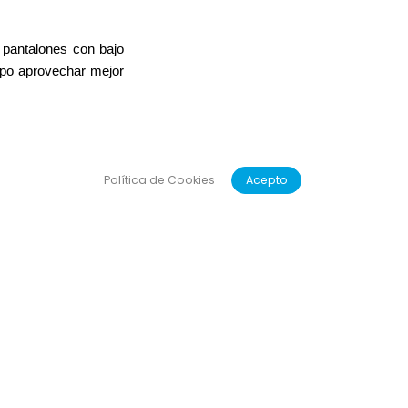
 pantalones con bajo
mpo aprovechar mejor
Política de Cookies
Acepto
reotipos, con tejidos
ller de Bilbao
, con
tirse a gusto con lo
imeros patucos hasta
rio de la infancia.
combinamos nuestras