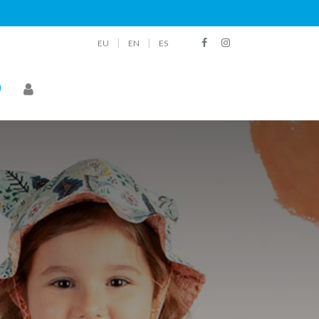
|
|
EU
EN
ES