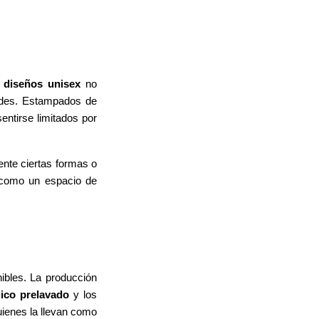
r
diseños unisex
no
idades. Estampados de
entirse limitados por
mente ciertas formas o
 como un espacio de
ibles. La producción
ico prelavado
y los
uienes la llevan como