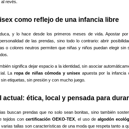
 al revés.
isex como reflejo de una infancia libre
uca, y lo hace desde los primeros meses de vida. Apostar po
a personalidad de las prendas, sino todo lo contrario: abrir posibil
yas o colores neutros permiten que niñas y niños puedan elegir sin s
idos.
ambién significa dejar espacio a la identidad, sin asociar automática
cial. La
ropa de niñas cómoda y unisex
apuesta por la infancia
 sin etiquetas, sin presión y con mucho juego.
l actual: ética, local y pensada para durar
as buscan prendas que no solo sean bonitas, sino también sosten
de tejidos con
certificación OEKO-TEX
, el uso de
algodón ecológ
varias tallas son características de una moda que respeta tanto a q