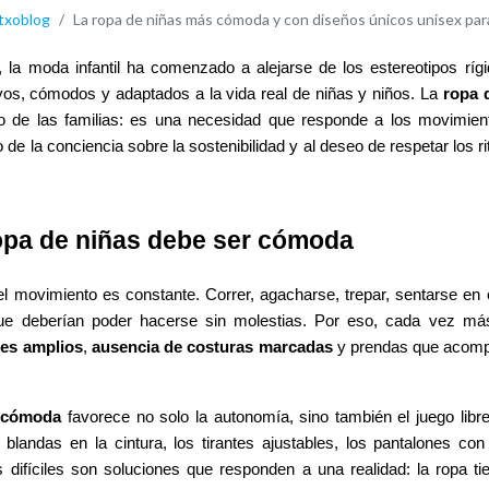
txoblog
La ropa de niñas más cómoda y con diseños únicos unisex pa
, la moda infantil ha comenzado a alejarse de los estereotipos ríg
vos, cómodos y adaptados a la vida real de niñas y niños. La
ropa 
o de las familias: es una necesidad que responde a los movimien
 de la conciencia sobre la sostenibilidad y al deseo de respetar los r
ropa de niñas debe ser cómoda
 el movimiento es constante. Correr, agacharse, trepar, sentarse en
ue deberían poder hacerse sin molestias. Por eso, cada vez más
tes amplios
,
ausencia de costuras marcadas
y prendas que acompa
s cómoda
favorece no solo la autonomía, sino también el juego libre
landas en la cintura, los tirantes ajustables, los pantalones con
 difíciles son soluciones que responden a una realidad: la ropa ti