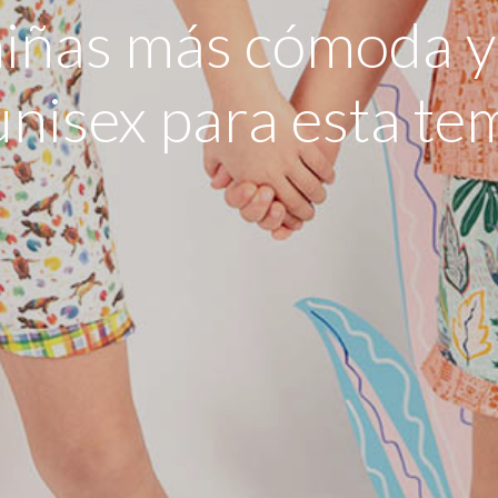
niñas más cómoda y
unisex para esta t