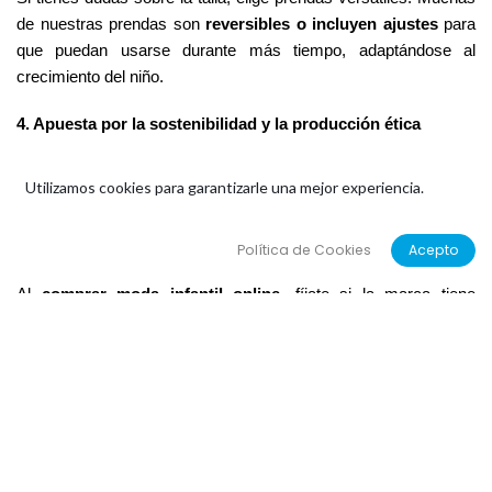
de nuestras prendas son 
reversibles o incluyen ajustes
 para 
que puedan usarse durante más tiempo, adaptándose al 
crecimiento del niño.
4. Apuesta por la sostenibilidad y la producción ética
Cada vez más familias buscan alternativas responsables y 
Utilizamos cookies para garantizarle una mejor experiencia.
sostenibles en la moda infantil. Producimos en 
ediciones 
limitadas
, evitando el desperdicio y garantizando que cada 
Política de Cookies
Acepto
prenda sea especial.
Al 
comprar moda infantil online
, fíjate si la marca tiene 
información sobre su proceso de producción. Elegir ropa 
fabricada en pequeños talleres, como el nuestro en 
Bilbao
, 
ayuda a reducir el impacto ambiental y apoya el comercio local.
5. Lee opiniones y reseñas
Si estás comprando en una tienda por primera vez, es 