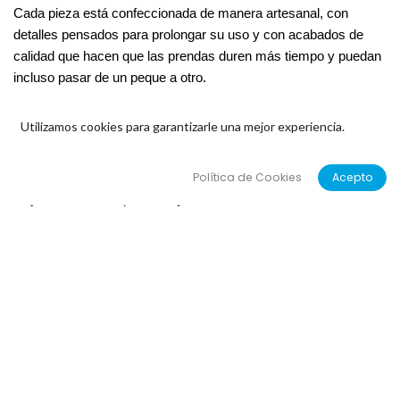
Cada pieza está confeccionada de manera artesanal, con
detalles pensados para prolongar su uso y con acabados de
calidad que hacen que las prendas duren más tiempo y puedan
incluso pasar de un peque a otro.
Comprar moda infantil online con
Utilizamos cookies para garantizarle una mejor experiencia.
confianza
Política de Cookies
Acepto
Hoy en día, la compra de
ropa bebé online
es una tendencia
creciente. Por eso, en Bitxo Bola hemos creado una tienda
digital intuitiva y segura, para que las familias puedan elegir la
mejor
ropa niños online
sin salir de casa. Nuestro
compromiso es ofrecer una experiencia cercana y sencilla, con
envíos rápidos y atención personalizada.
Y si lo prefieres, también puedes visitarnos en nuestra tienda
física en
Bilbao
, donde verás directamente cómo trabajamos
en nuestro taller y podrás descubrir de primera mano la calidad