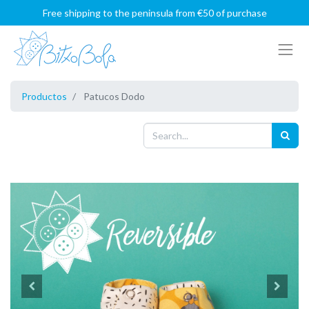
Free shipping to the peninsula from €50 of purchase
Productos
Patucos Dodo