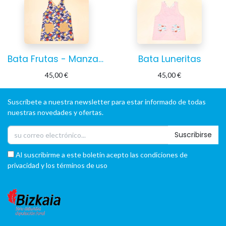
Bata Frutas - Manzanas
Bata Luneritas
45,00
€
45,00
€
Suscríbete a nuestra newsletter para estar informado de todas
nuestras novedades y ofertas.
Suscribirse
Al suscribirme a este boletín acepto las condiciones de
privacidad y los términos de uso