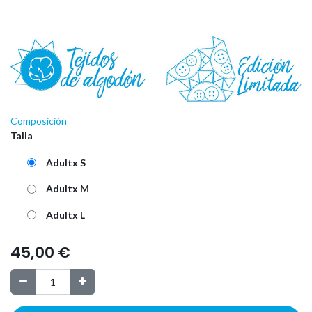
Composición
Talla
Adultx S
Adultx M
Adultx L
45,00
€