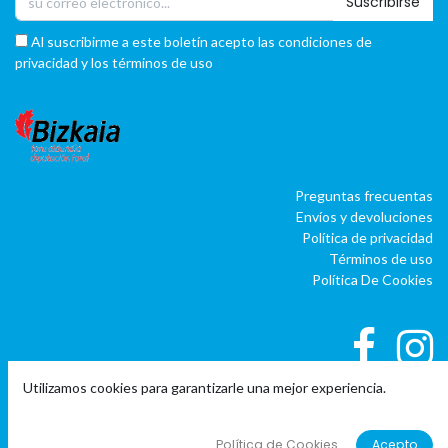
Suscribirse
Al suscribirme a este boletín acepto las condiciones de
privacidad y los términos de uso
Preguntas frecuentas
Envíos y devoluciones
Política de privacidad
Términos de uso
Política De Cookies
Utilizamos cookies para garantizarle una mejor experiencia.
|
|
Copyright © Company name
EU
EN
ES
Política de Cookies
Acepto
Con tecnología de
o
doo
BAI
- El #1
ERP software para autónomos,