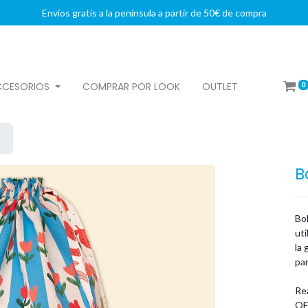
Envíos gratis a la península a partir de 50€ de compra
0
CCESORIOS
COMPRAR POR LOOK
OUTLET
B
Bol
uti
la 
par
Rea
OE