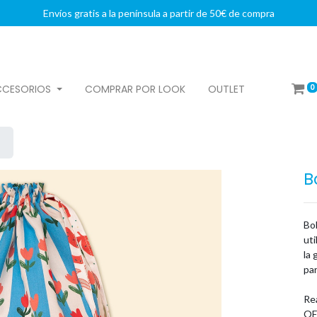
Envíos gratis a la península a partir de 50€ de compra
0
CCESORIOS
COMPRAR POR LOOK
OUTLET
B
Bol
uti
la 
par
Rea
OE