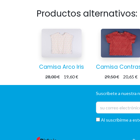
Productos alternativos:
Camisa Arco Iris
28,00
€
19,60
€
29,50
€
20,65
€
Suscríbete a nuestra 
Al suscribirme a est