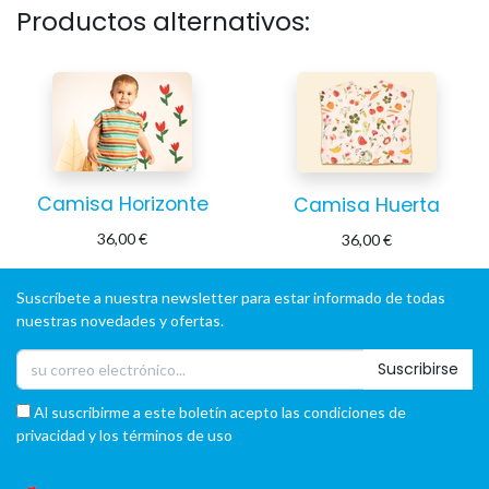
Productos alternativos:
Camisa Horizonte
Camisa Huerta
36,00
€
36,00
€
Suscríbete a nuestra newsletter para estar informado de todas
nuestras novedades y ofertas.
Suscribirse
Al suscribirme a este boletín acepto las condiciones de
privacidad y los términos de uso