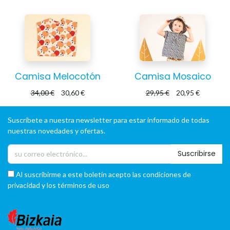
Camisa Melocotón
Camisa Mosaico
34,00
€
30,60
€
29,95
€
20,95
€
Suscríbete a nuestra newsletter para estar informado de todas
nuestras novedades y ofertas.
Suscribirse
Al suscribirme a este boletín acepto las condiciones de
privacidad y los términos de uso