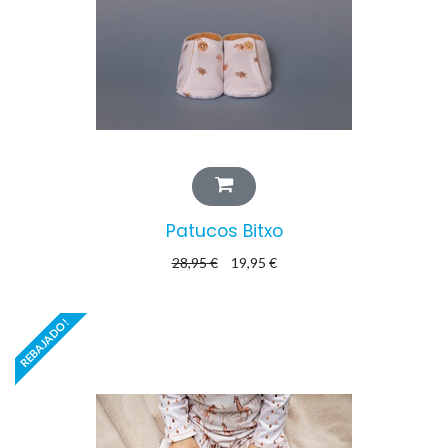
Patucos Bitxo
28,95
€
19,95
€
REBAJADO!