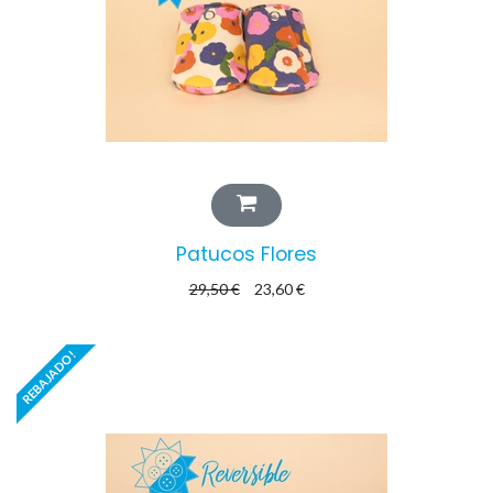
Patucos Flores
29,50
€
23,60
€
REBAJADO!