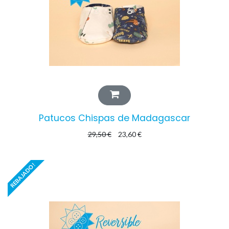
Patucos Chispas de Madagascar
29,50
€
23,60
€
REBAJADO!