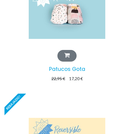
Patucos Gota
22,95
€
17,20
€
REBAJADO!