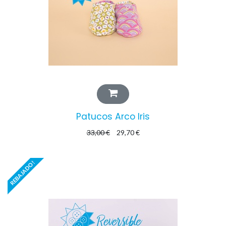
Patucos Arco Iris
33,00
€
29,70
€
REBAJADO!