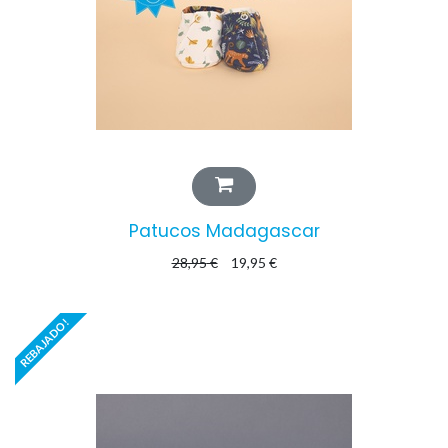
Patucos Madagascar
28,95
€
19,95
€
REBAJADO!