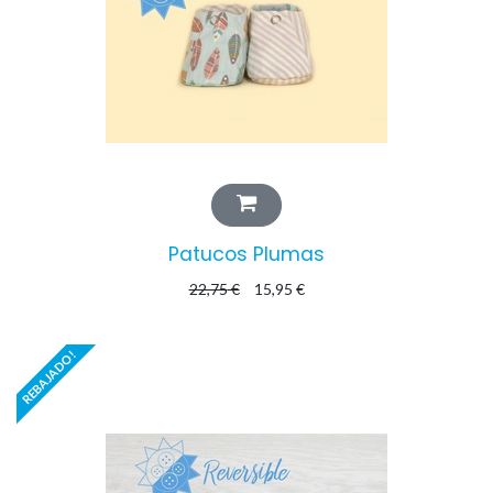
Patucos Plumas
22,75
€
15,95
€
REBAJADO!