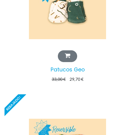
Patucos Geo
33,00
€
29,70
€
REBAJADO!