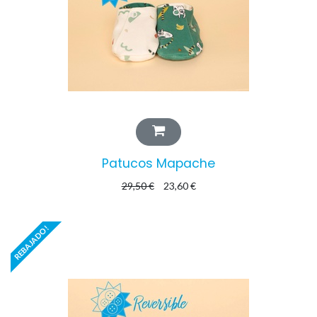
Patucos Mapache
29,50
€
23,60
€
REBAJADO!