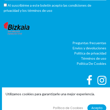
Al suscribirme a este boletín acepto las condiciones de
privacidad y los términos de uso
Preguntas frecuentas
Envíos y devoluciones
Política de privacidad
Términos de uso
Política De Cookies
Utilizamos cookies para garantizarle una mejor experiencia.
|
|
Copyright © Company name
EU
EN
ES
Con tecnología de
o
doo
BAI
- El #1
ERP software para autónomos,
Política de Cookies
Acepto