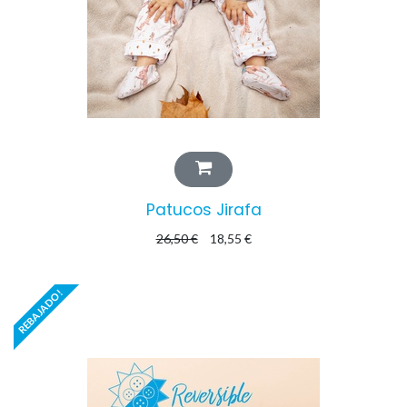
Patucos Jirafa
26,50
€
18,55
€
REBAJADO!