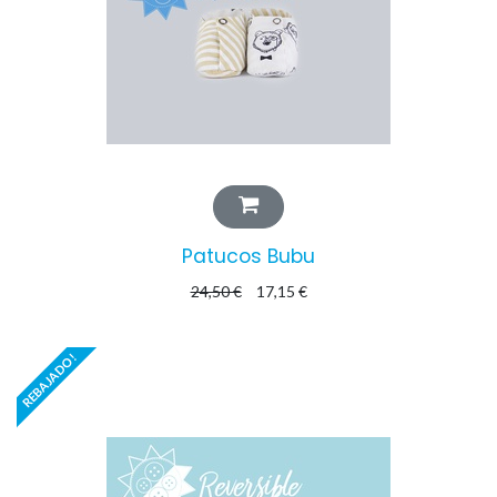
Patucos Bubu
24,50
€
17,15
€
REBAJADO!