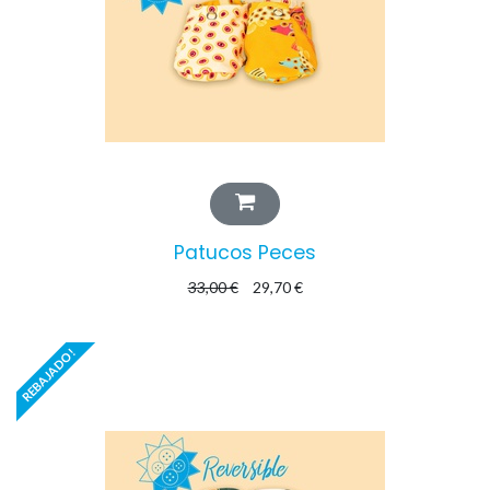
Patucos Peces
33,00
€
29,70
€
REBAJADO!