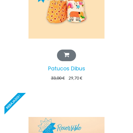
Patucos Dibus
33,00
€
29,70
€
REBAJADO!