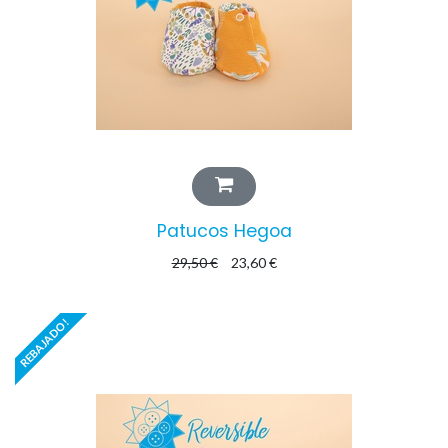
Patucos Hegoa
29,50
€
23,60
€
REBAJADO!