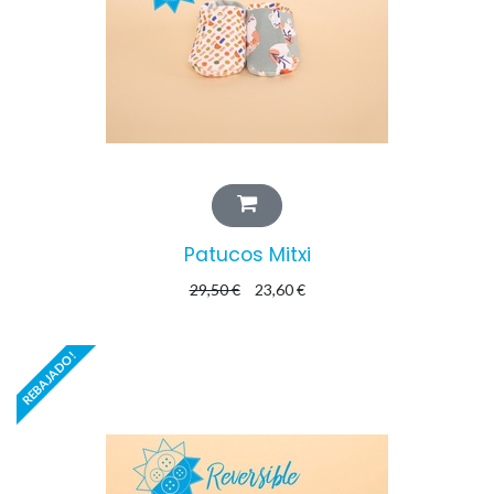
Patucos Mitxi
29,50
€
23,60
€
REBAJADO!