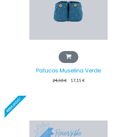
Patucos Muselina Verde
24,50
€
17,15
€
REBAJADO!