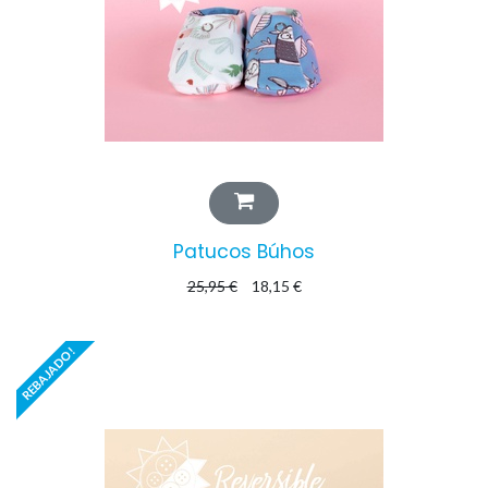
Patucos Búhos
25,95
€
18,15
€
REBAJADO!