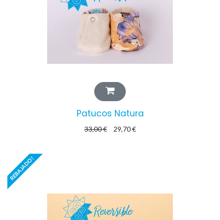
Patucos Natura
33,00
€
29,70
€
REBAJADO!