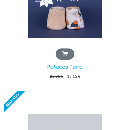
Patucos Terra
25,95
€
18,15
€
REBAJADO!