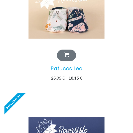
Patucos Leo
25,95
€
18,15
€
REBAJADO!