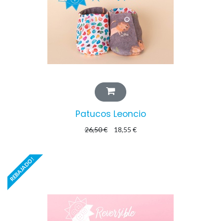
Patucos Leoncio
26,50
€
18,55
€
REBAJADO!