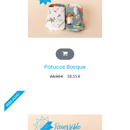
Patucos Bosque
26,50
€
18,55
€
REBAJADO!