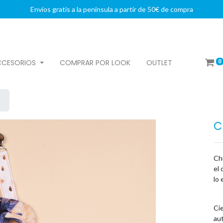
Envíos gratis a la península a partir de 50€ de compra
0
CCESORIOS
COMPRAR POR LOOK
OUTLET
C
Ch
el 
lo 
Cie
aut