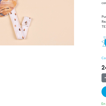
co
Pue
Re
TE
Co
2
En