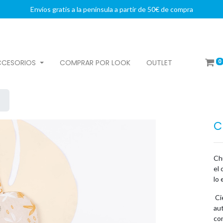
Envíos gratis a la península a partir de 50€ de compra
0
CCESORIOS
COMPRAR POR LOOK
OUTLET
C
Ch
el 
lo 
Cie
aut
co