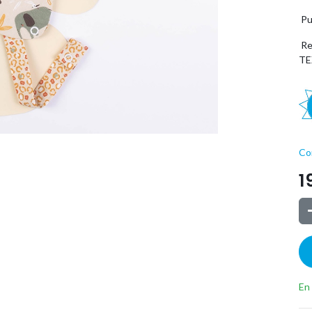
Pu
Re
TE
Co
1
En