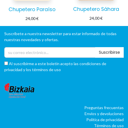
Chupetero Sáhara
Chupetero Paraíso
24,00
€
24,00
€
Suscríbete a nuestra newsletter para estar informado de todas
nuestras novedades y ofertas.
Suscribirse
Al suscribirme a este boletín acepto las condiciones de
privacidad y los términos de uso
Preguntas frecuentas
Envíos y devoluciones
Política de privacidad
Términos de uso