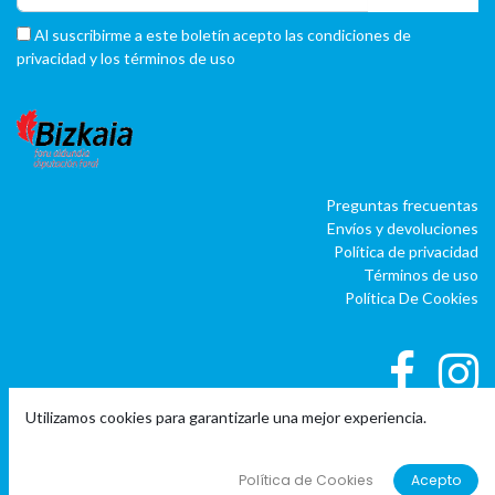
Al suscribirme a este boletín acepto las condiciones de
privacidad y los términos de uso
Preguntas frecuentas
Envíos y devoluciones
Política de privacidad
Términos de uso
Política De Cookies
Utilizamos cookies para garantizarle una mejor experiencia.
|
|
Copyright © Company name
EU
EN
ES
Política de Cookies
Acepto
Con tecnología de
o
doo
BAI
- El #1
ERP software para autónomos,