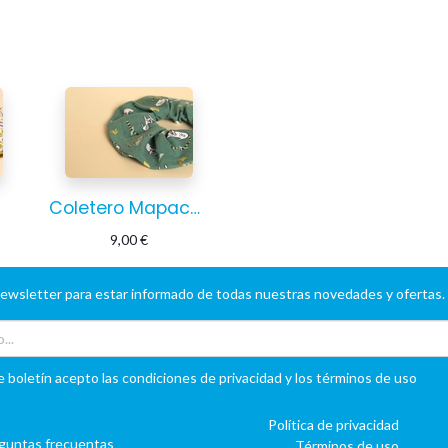
Coletero Mapache
9,00
€
newsletter para estar informado de todas nuestras novedades y ofertas.
e boletín acepto las condiciones de privacidad y los términos de uso
Política de privacidad
guntas frecuentas
Términos de uso