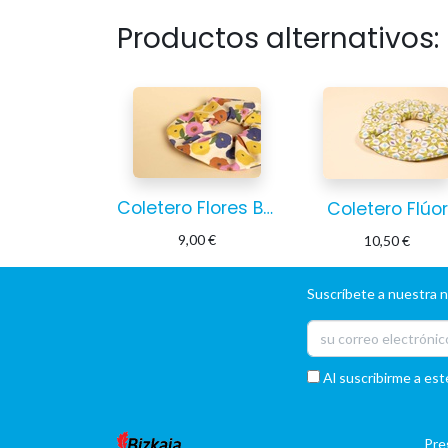
Productos alternativos:
Coletero Flores Beige
Coletero Flúor
9,00
€
10,50
€
Suscríbete a nuestra 
Al suscribirme a est
Pre