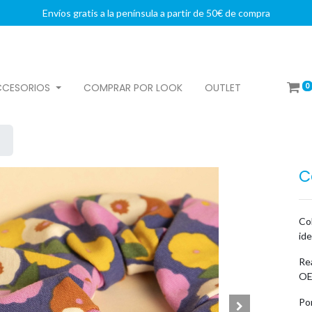
Envíos gratis a la península a partir de 50€ de compra
0
CCESORIOS
COMPRAR POR LOOK
OUTLET
C
Co
id
Rea
OE
Po