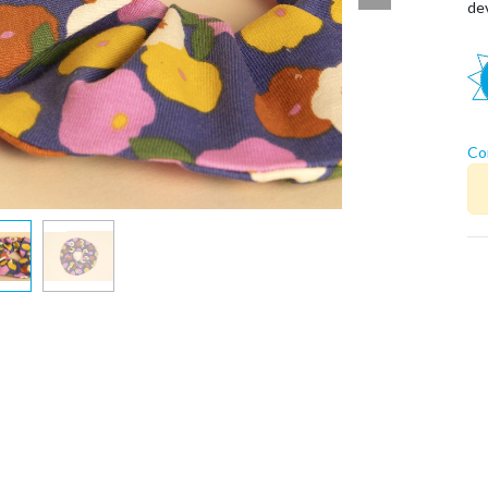
dev
Co