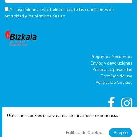
Al suscribirme a este boletín acepto las condiciones de
privacidad y los términos de uso
Preguntas frecuentas
Envíos y devoluciones
Política de privacidad
Términos de uso
Política De Cookies
Utilizamos cookies para garantizarle una mejor experiencia.
|
|
Copyright © Company name
EU
EN
ES
Política de Cookies
Acepto
Con tecnología de
o
doo
BAI
- El #1
ERP software para autónomos,