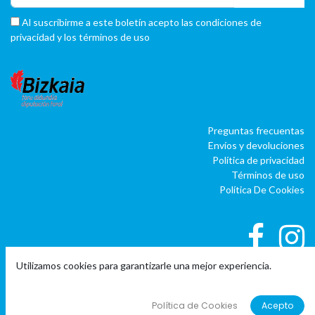
Al suscribirme a este boletín acepto las condiciones de
privacidad y los términos de uso
Preguntas frecuentas
Envíos y devoluciones
Política de privacidad
Términos de uso
Política De Cookies
Utilizamos cookies para garantizarle una mejor experiencia.
|
|
Copyright © Company name
EU
EN
ES
Política de Cookies
Acepto
Con tecnología de
o
doo
BAI
- El #1
ERP software para autónomos,