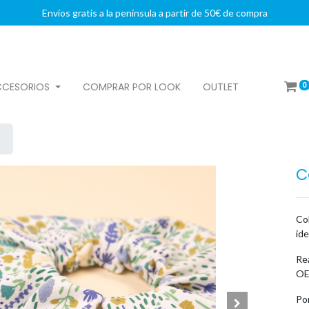
Envíos gratis a la península a partir de 50€ de compra
0
CCESORIOS
COMPRAR POR LOOK
OUTLET
C
Co
id
Rea
OE
Po