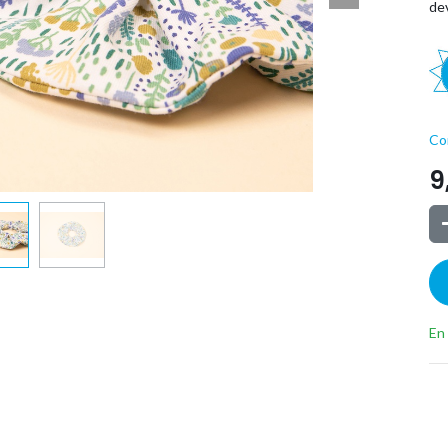
dev
Co
9
En