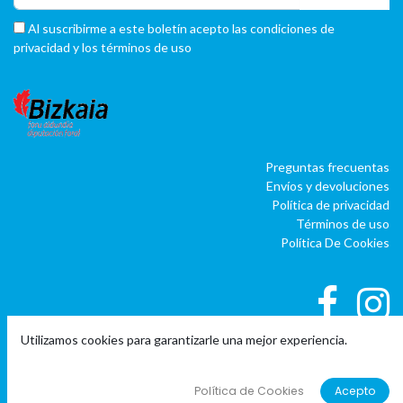
Al suscribirme a este boletín acepto las condiciones de
privacidad y los términos de uso
Preguntas frecuentas
Envíos y devoluciones
Política de privacidad
Términos de uso
Política De Cookies
Utilizamos cookies para garantizarle una mejor experiencia.
|
|
Copyright © Company name
EU
EN
ES
Política de Cookies
Acepto
Con tecnología de
o
doo
BAI
- El #1
ERP software para autónomos,