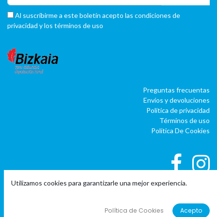
Al suscribirme a este boletín acepto las condiciones de
privacidad y los términos de uso
Preguntas frecuentas
Envíos y devoluciones
Política de privacidad
Términos de uso
Política De Cookies
Utilizamos cookies para garantizarle una mejor experiencia.
|
|
Copyright © Company name
EU
EN
ES
Política de Cookies
Acepto
Con tecnología de
o
doo
BAI
- El #1
ERP software para autónomos,