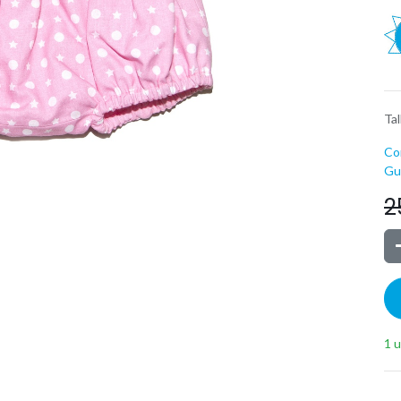
Tal
Co
Guí
2
1 u