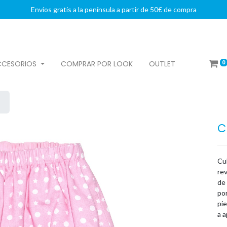
Envíos gratis a la península a partir de 50€ de compra
0
CCESORIOS
COMPRAR POR LOOK
OUTLET
C
Cu
rev
de 
por
pie
a a