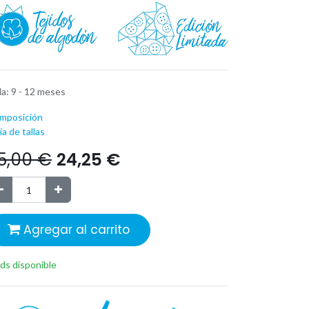
la
:
9 - 12 meses
mposición
a de tallas
5,00
€
24,25
€
Agregar al carrito
ds disponible