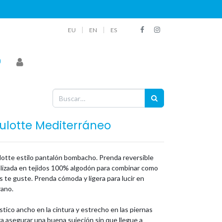
|
|
EU
EN
ES
ulotte Mediterráneo
lotte estilo pantalón bombacho. Prenda reversible
alizada en tejidos 100% algodón para combinar como
 te guste. Prenda cómoda y ligera para lucir en
rano.
stico ancho en la cintura y estrecho en las piernas
a asegurar una buena sujeción sin que llegue a