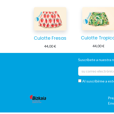
Culotte Tropica
Culotte Fresas
44,00
€
44,00
€
Suscríbete a nuestra 
Al suscribirme a est
Pre
Env