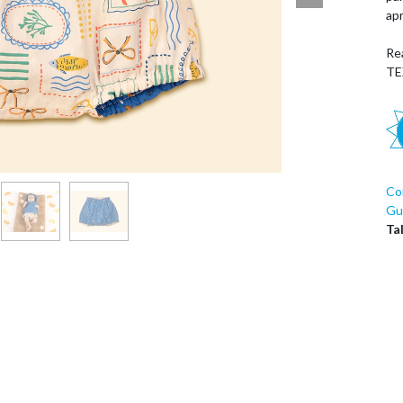
apr
Re
TE
Co
Guí
Ta