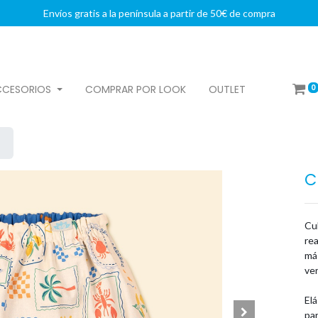
Envíos gratis a la península a partir de 50€ de compra
0
CCESORIOS
COMPRAR POR LOOK
OUTLET
C
Cu
re
más
ve
Elá
par