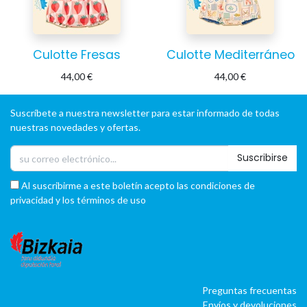
Culotte Fresas
Culotte Mediterráneo
44,00
€
44,00
€
Suscríbete a nuestra newsletter para estar informado de todas
nuestras novedades y ofertas.
Suscribirse
Al suscribirme a este boletín acepto las condiciones de
privacidad y los términos de uso
Preguntas frecuentas
Envíos y devoluciones