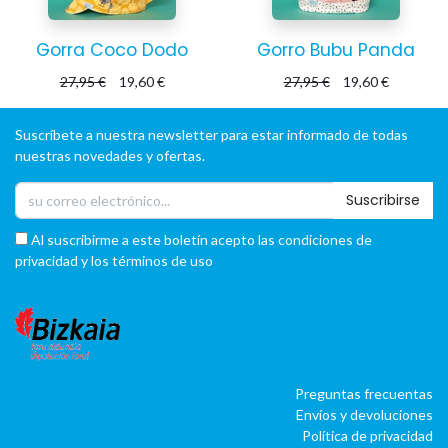
Gorra Coco Dodo
Gorro Bubu Panda
27,95
€
19,60
€
27,95
€
19,60
€
Suscríbete a nuestra newsletter para estar informado de todas
nuestras novedades y ofertas.
Suscribirse
Al suscribirme a este boletín acepto las condiciones de
privacidad y los términos de uso
Preguntas frecuentas
Envíos y devoluciones
Política de privacidad