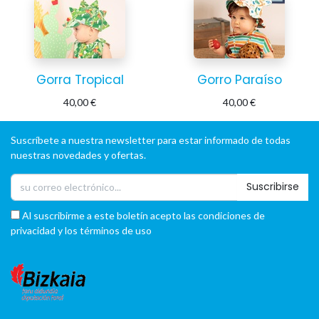
Gorra Tropical
Gorro Paraíso
40,00
€
40,00
€
Suscríbete a nuestra newsletter para estar informado de todas
nuestras novedades y ofertas.
Suscribirse
Al suscribirme a este boletín acepto las condiciones de
privacidad y los términos de uso