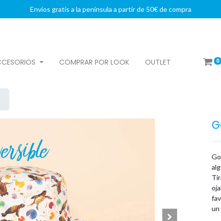
Envíos gratis a la península a partir de 50€ de compra
0
CCESORIOS
COMPRAR POR LOOK
OUTLET
G
Gor
alg
Tir
oja
fav
un 