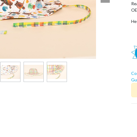
Rea
OE
He
Co
Guí