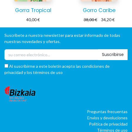
Gorra Tropical
Gorro Caribe
40,00
€
38,00
€
34,20
€
Suscríbete a nuestra newsletter para estar informado de todas
nuestras novedades y ofertas.
Suscribirse
Al suscribirme a este boletín acepto las condiciones de
privacidad y los términos de uso
Preguntas frecuentas
Envíos y devoluciones
Política de privacidad
Términos de uso