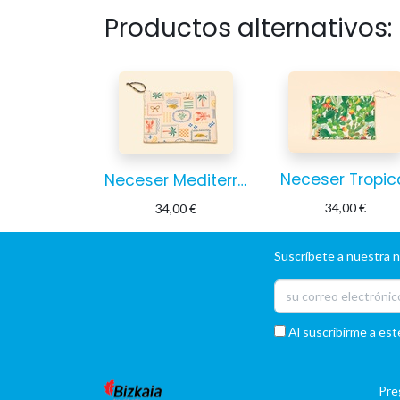
Productos alternativos:
Neceser Tropic
Neceser Mediterráneo
34,00
€
34,00
€
Suscríbete a nuestra 
Al suscribirme a est
Pre