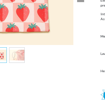
Ext
pr
Int
Ac
Me
La
He