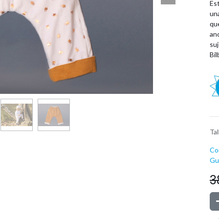
Est
una
qu
an
suj
Bil
Tal
Co
Guí
3