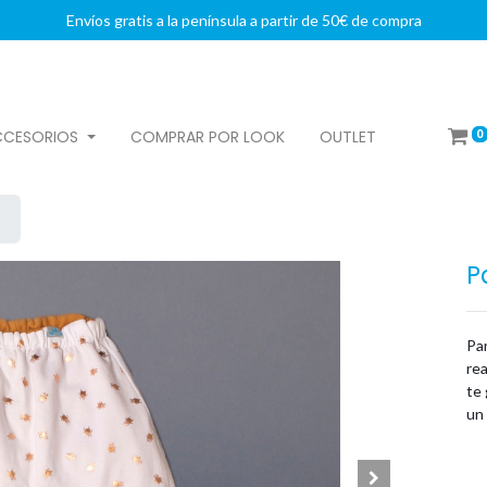
Envíos gratis a la península a partir de 50€ de compra
0
CCESORIOS
COMPRAR POR LOOK
OUTLET
P
Pa
re
te
un 