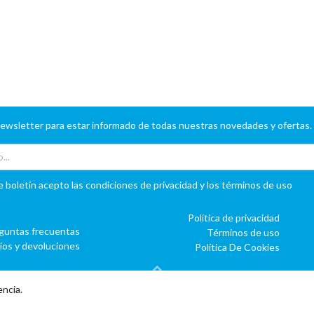
newsletter para estar informado de todas nuestras novedades y ofertas.
e boletín acepto las condiciones de privacidad y los términos de uso
Política de privacidad
guntas frecuentas
Términos de uso
íos y devoluciones
Política De Cookies
encia.
Con tecnología de
o
doo
BAI
- El