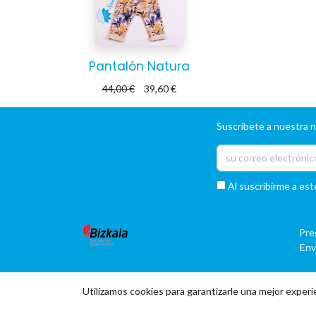
Pantalón Natura
44,00
€
39,60
€
Suscríbete a nuestra 
Al suscribirme a est
Pre
Env
Utilizamos cookies para garantizarle una mejor experi
|
|
Copyright © Company name
EU
EN
ES