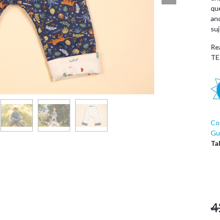
qu
an
suj
Re
TE
Co
Guí
Ta
4