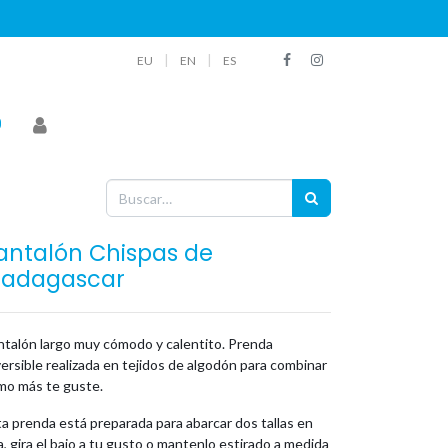
|
|
EU
EN
ES
antalón Chispas de
adagascar
ntalón largo muy cómodo y calentito. Prenda
ersible realizada en tejidos de algodón para combinar
mo más te guste.
a prenda está preparada para abarcar dos tallas en
, gira el bajo a tu gusto o mantenlo estirado a medida