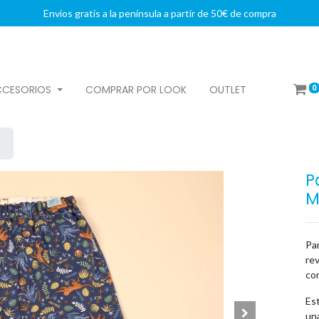
Envíos gratis a la península a partir de 50€ de compra
0
CCESORIOS
COMPRAR POR LOOK
OUTLET
P
M
Pa
rev
co
Est
una