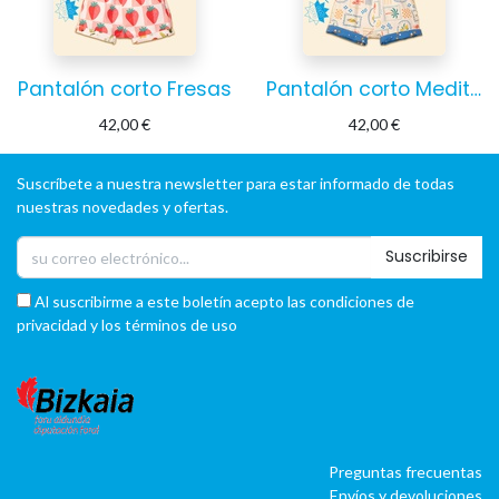
Pantalón corto Fresas
Pantalón corto Mediterráneo
42,00
€
42,00
€
Suscríbete a nuestra newsletter para estar informado de todas
nuestras novedades y ofertas.
Suscribirse
Al suscribirme a este boletín acepto las condiciones de
privacidad y los términos de uso
Preguntas frecuentas
Envíos y devoluciones