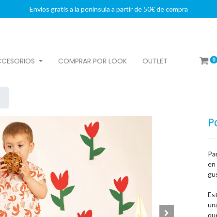
Envíos gratis a la península a partir de 50€ de compra
0
CCESORIOS
COMPRAR POR LOOK
OUTLET
P
Pa
en
gu
Est
una
qu