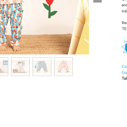
an
suj
Re
TE
Co
Guí
Ta