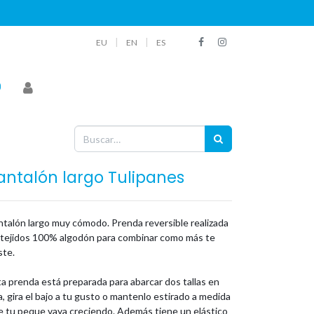
|
|
EU
EN
ES
antalón largo Tulipanes
ntalón largo muy cómodo. Prenda reversible realizada
 tejidos 100% algodón para combinar como más te
ste.
a prenda está preparada para abarcar dos tallas en
, gira el bajo a tu gusto o mantenlo estirado a medida
e tu peque vaya creciendo. Además tiene un elástico