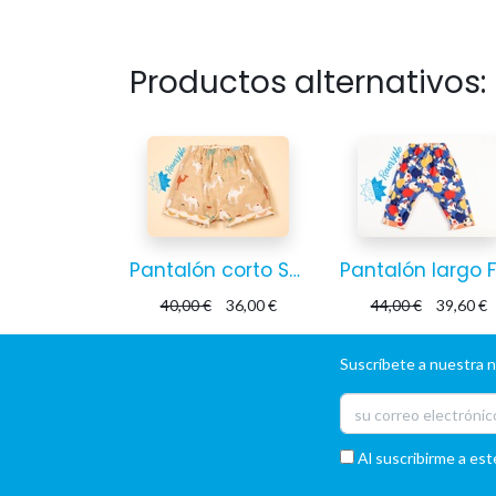
Productos alternativos:
Pantalón corto Sáhara
40,00
€
36,00
€
44,00
€
39,60
€
Suscríbete a nuestra 
Al suscribirme a est