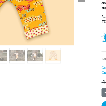
an
suj
Re
TE
Tal
Co
Guí
4