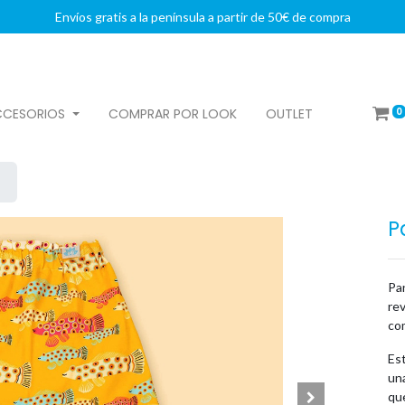
Envíos gratis a la península a partir de 50€ de compra
0
CCESORIOS
COMPRAR POR LOOK
OUTLET
P
Pa
rev
co
Est
una
qu