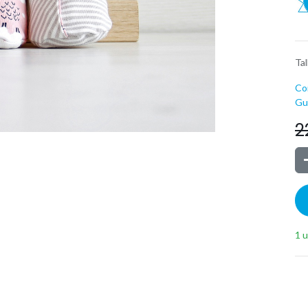
Tal
Co
Guí
2
1 u