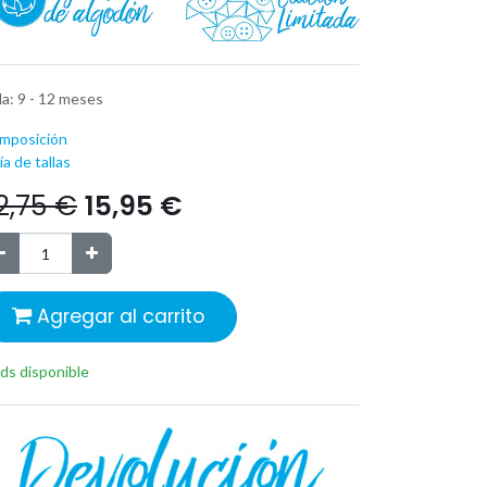
la
:
9 - 12 meses
mposición
a de tallas
2,75
€
15,95
€
Agregar al carrito
ds disponible