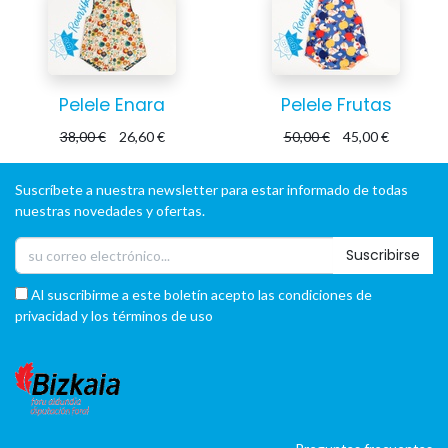
Pelele Enara
Pelele Frutas
38,00
€
26,60
€
50,00
€
45,00
€
Suscríbete a nuestra newsletter para estar informado de todas
nuestras novedades y ofertas.
Suscribirse
Al suscribirme a este boletín acepto las condiciones de
privacidad y los términos de uso