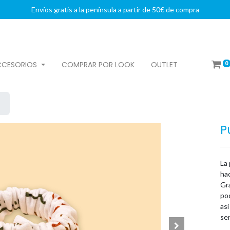
Envíos gratis a la península a partir de 50€ de compra
0
CCESORIOS
COMPRAR POR LOOK
OUTLET
P
La 
ha
Gra
pod
así
sen