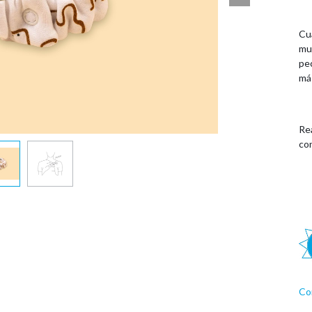
Cua
mu
pe
más
Re
co
Co