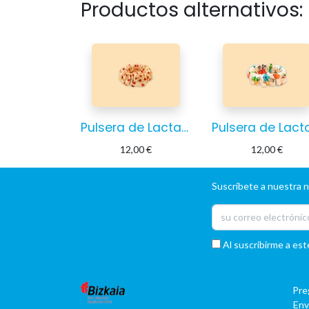
Productos alternativos:
Pulsera de Lactancia Burbujas
12,00
€
12,00
€
Suscríbete a nuestra 
Al suscribirme a est
Pre
Env