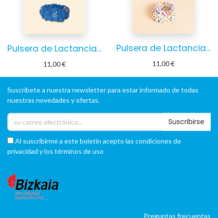
Pulsera de Lactancia Lunares
Pulsera de Lactancia Azul
11,00
€
11,00
€
Suscríbete a nuestra newsletter para estar informado de todas
nuestras novedades y ofertas.
Suscribirse
Al suscribirme a este boletín acepto las condiciones de
privacidad y los términos de uso
Preguntas frecuentas