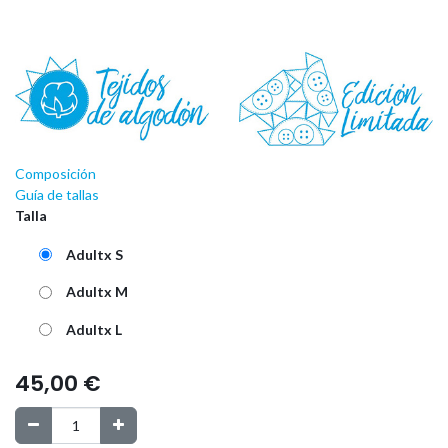
Composición
Guía de tallas
Talla
Adultx S
Adultx M
Adultx L
45,00
€