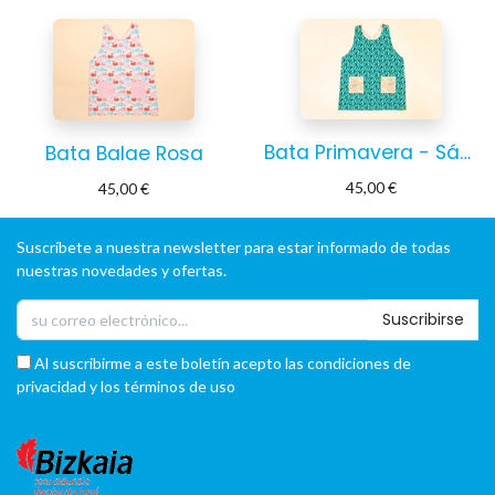
Bata Primavera - Sáhara
Bata Balae Rosa
45,00
€
45,00
€
Suscríbete a nuestra newsletter para estar informado de todas
nuestras novedades y ofertas.
Suscribirse
Al suscribirme a este boletín acepto las condiciones de
privacidad y los términos de uso